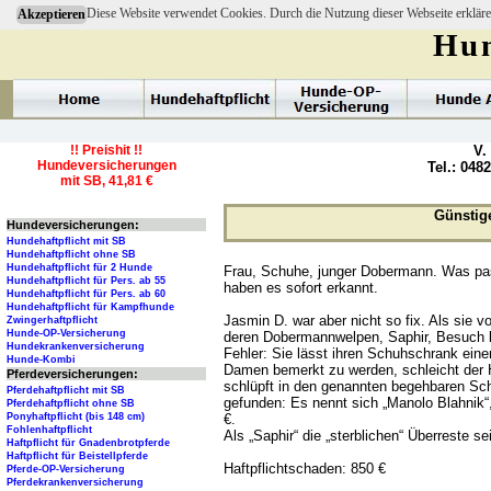
Diese Website verwendet Cookies. Durch die Nutzung dieser Webseite erkläre
Akzeptieren
Hun
!! Preishit !!
V.
Hundeversicherungen
Tel.: 048
mit SB, 41,81 €
Günstig
Hundeversicherungen:
Hundehaftpflicht mit SB
Hundehaftpflicht ohne SB
Hundehaftpflicht für 2 Hunde
Frau, Schuhe, junger Dobermann. Was pass
Hundehaftpflicht für Pers. ab 55
haben es sofort erkannt.
Hundehaftpflicht für Pers. ab 60
Hundehaftpflicht für Kampfhunde
Jasmin D. war aber nicht so fix. Als sie v
Zwingerhaftpflicht
Hunde-OP-Versicherung
deren Dobermannwelpen, Saphir, Besuch 
Hundekrankenversicherung
Fehler: Sie lässt ihren Schuhschrank eine
Hunde-Kombi
Damen bemerkt zu werden, schleicht der 
Pferdeversicherungen:
schlüpft in den genannten begehbaren Sch
Pferdehaftpflicht mit SB
gefunden: Es nennt sich „Manolo Blahnik
Pferdehaftpflicht ohne SB
€.
Ponyhaftpflicht (bis 148 cm)
Fohlenhaftpflicht
Als „Saphir“ die „sterblichen“ Überreste s
Haftpflicht für Gnadenbrotpferde
Haftpflicht für Beistellpferde
Haftpflichtschaden: 850 €
Pferde-OP-Versicherung
Pferdekrankenversicherung