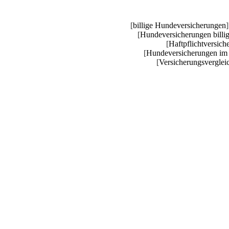
[
billige Hundeversicherungen
]
[
Hundeversicherungen billi
[
Haftpflichtversic
[
Hundeversicherungen im 
[
Versicherungsvergle