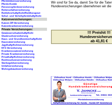
Pferdelebensversicherung
Wir sind für Sie da, damit Sie für die T
Pferde-Kombi
Hundeversicherungen übernehmen wir die
Pensionspferdeversicherung
Reiterunfallversicherung
Reitlehrerhaftpflicht/Reittherapeut
Schul- und Verleihpferdehaftpflicht
Katzenversicherungen:
Katzen-OP-Versicherung
Katzenkrankenversicherung
Private Versicherungen:
!!! Preishit !!!
Gewässerschadenhaftpflicht
Hundeversicheru
Glasbruchversicherung
Haus- und Grundbesitzerhaftpflicht
ab 41,81 €
Hausratversicherung
Jagdhaftpflichtversicherung
KFZ-Versicherung
Krankenzusatzversicherung
Private Krankenversicherung
Privathaftpflichtversicherung
Rechtsschutzversicherung
Sterbegeldversicherung
Unfallversicherung
Wohngebäudeversicherung